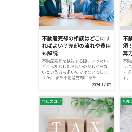
不動産売却の相談はどこにす
不
ればよい？売却の流れや費用
須
も解説
算
不動産売却を検討する際、いったい
不動
どこへ相談したら良いのかわからな
うに
いという方も多いのではないでしょ
まざ
うか。 また不動産売却にあた...
す。
2024-12-02
売却のコツ
相場