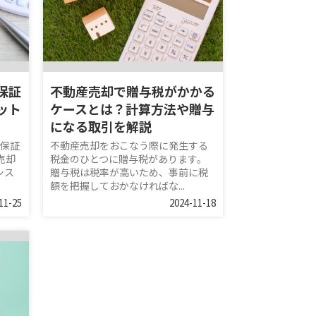
保証
不動産売却で贈与税がかかる
ット
ケースとは？計算方法や贈与
になる取引を解説
取保証
不動産売却をおこなう際に発生する
売却
税金のひとつに贈与税があります。
シス
贈与税は税率が高いため、事前に税
額を把握しておかなければな...
11-25
2024-11-18