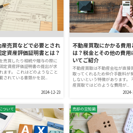
動産売買などで必要とされ
不動産買取にかかる費用
固定資産評価証明書とは？
は？税金とその他の費用
いてご紹介
を売買したり相続や贈与の際に
固定資産評価証明書の提出が求
不動産買取は不動産会社が直接
れます。 これはどのようなこと
取ってくれるため仲介手数料が
載されている書類かを説...
しないという特徴があります。 
産買取ではどのような費用が...
2024-12-23
2024-
について
売却の豆知識