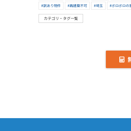
#訳あり物件
#再建築不可
#埼玉
#ボロボロの
カテゴリ・タグ一覧