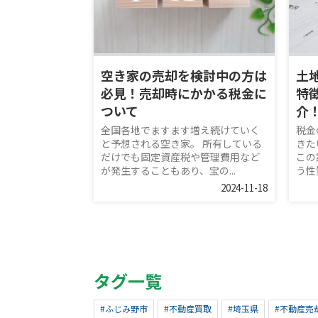
空き家の売却を検討中の方は
土
必見！売却時にかかる税金に
特
ついて
介
全国各地でますます増え続けていく
税金
と予想される空き家。 所有している
きた
だけでも固定資産税や管理費用など
この
が発生することもあり、宝の...
う性
2024-11-18
タグ一覧
#ふじみ野市
#不動産買取
#埼玉県
#不動産売