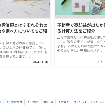
地評価額とは？それぞれの
不動産で売却益が出たか
徴や調べ方についてもご紹
る計算方法をご紹介
！
土地や建物など不動産を売却し
には、税金の支払いが気になり
の計算や売却の際に確認してお
よね。 どのくらいの税金がかか
いのが土地の評価額です。 実は
知りたい方は、売却益を求め...
評価額は5種類あり、それぞれ違
質を持っています。 ...
2024-11-18
2023-
却
#不動産売却
#不動産
#埼玉県
#注意点
#メリット・デメリット