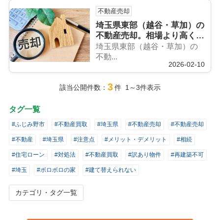
不動産売却
埼玉県東部（越谷・草加）の
不動産売却。相場より高く買
い取ってもらうための3条件
埼玉県東部（越谷・草加）の
不動...
2026-02-10
3
該当公開件数：
件 1～3件表示
タグ一覧
#ふじみ野市
#不動産買取
#埼玉県
#不動産売却
#不動産売却
#不動産
#埼玉県
#注意点
#メリット・デメリット
#相続
#住宅ローン
#対処法
#不動産買取
#訳あり物件
#再建築不可
#埼玉
#ボロボロの家
#建て替えられない
カテゴリ・タグ一覧