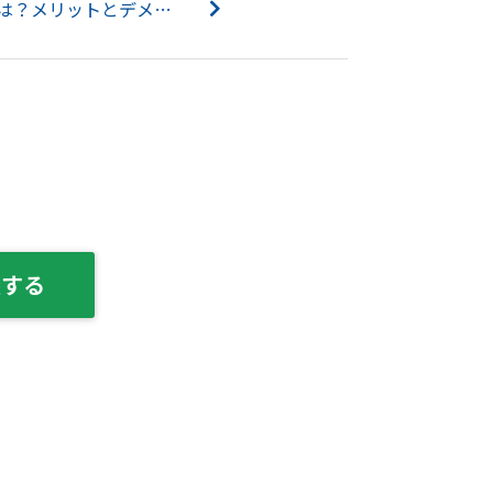
住宅ローンの収入合算とは？メリットとデメリットやペアローンとの違いもご紹介！...
談する