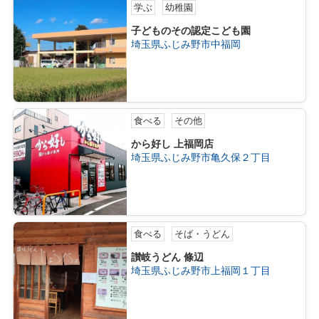
学ぶ
幼稚園
子どものその認定こども園
埼玉県ふじみ野市中福岡
食べる
その他
から好し 上福岡店
埼玉県ふじみ野市亀久保２丁目
食べる
そば・うどん
讃岐うどん 條辺
埼玉県ふじみ野市上福岡１丁目