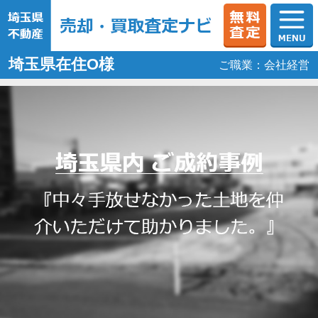
埼玉県在住O様
ご職業：会社経営