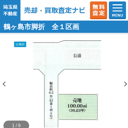
鶴ヶ島市脚折 全１区画
1 / 9