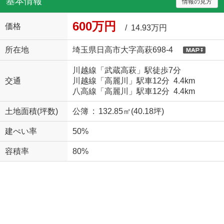
基本情報
情報の見方
600万円
価格
/ 14.93万円
所在地
埼玉県日高市大字高萩698-4
川越線「武蔵高萩」駅徒歩7分
交通
川越線「高麗川」駅車12分 4.4km
八高線「高麗川」駅車12分 4.4km
土地面積(坪数)
公簿 : 132.85㎡(40.18坪)
建ぺい率
50%
容積率
80%