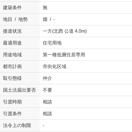
建築条件
無
地目 / 地勢
畑 / -
接道状況
一方(北西 公道 4.0m)
最適用途
住宅用地
用途地域
第一種低層住居専用
都市計画
市街化区域
取引態様
仲介
国土法届出要否
不要
引渡時期
相談
引渡条件
相談
法令上の制限
-