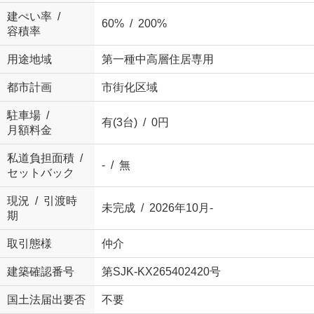
建ぺい率 /
60% / 200%
容積率
用途地域
第一種中高層住居専用
都市計画
市街化区域
駐車場 /
有(3台) / 0円
月額料金
私道負担面積 /
- / 無
セットバック
現況 / 引渡時
未完成 / 2026年10月-
期
取引態様
仲介
建築確認番号
第SJK-KX265402420号
国土法届出要否
不要