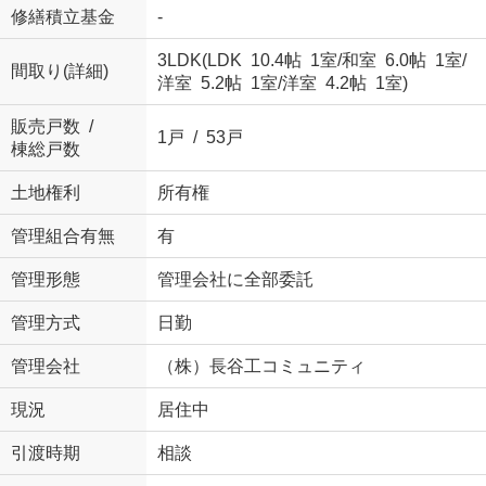
修繕積立基金
-
3LDK(
LDK 10.4帖 1室
/
和室 6.0帖 1室
/
間取り(詳細)
洋室 5.2帖 1室
/
洋室 4.2帖 1室
)
販売戸数 /
1戸 / 53戸
棟総戸数
土地権利
所有権
管理組合有無
有
管理形態
管理会社に全部委託
管理方式
日勤
管理会社
（株）長谷工コミュニティ
現況
居住中
引渡時期
相談