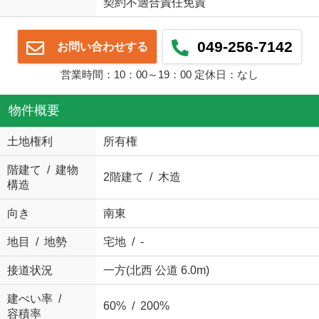
契約不適合責任免責
049-256-7142
お問い合わせする
営業時間：10：00～19：00 定休日：なし
物件概要
土地権利
所有権
階建て / 建物
2階建て / 木造
構造
向き
南東
地目 / 地勢
宅地 / -
接道状況
一方(北西 公道 6.0m)
建ぺい率 /
60% / 200%
容積率