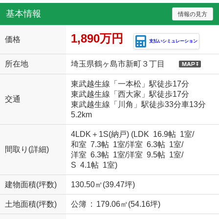
基本情報
情報の見方
1,890万円
価格
支払いシミュレーション
所在地
埼玉県鶴ヶ島市新町３丁目
東武越生線「一本松」駅徒歩17分
東武越生線「西大家」駅徒歩17分
交通
東武越生線「川角」駅徒歩33分車13分
5.2km
4LDK＋1S(納戸) (
LDK 16.9帖 1室
/
和室 7.3帖 1室
/
洋室 6.3帖 1室
/
間取り(詳細)
洋室 6.3帖 1室
/
洋室 9.5帖 1室
/
S 4.1帖 1室
)
建物面積(坪数)
130.50㎡(39.47坪)
土地面積(坪数)
公簿 : 179.06㎡(54.16坪)