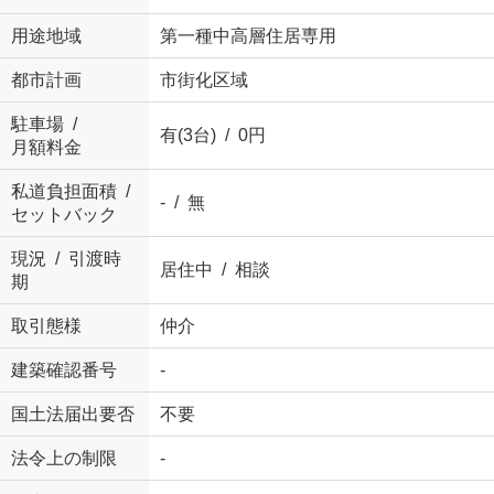
用途地域
第一種中高層住居専用
都市計画
市街化区域
駐車場 /
有(3台) / 0円
月額料金
私道負担面積 /
- / 無
セットバック
現況 / 引渡時
居住中 / 相談
期
取引態様
仲介
建築確認番号
-
国土法届出要否
不要
法令上の制限
-