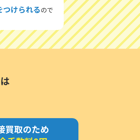
をつけられる
ので
とは
接買取のため