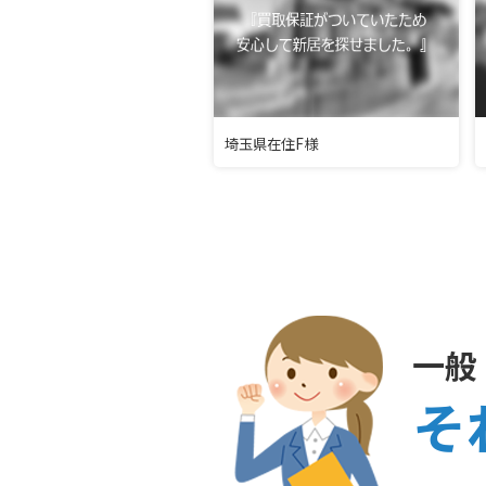
埼玉県在住F様
一般
そ