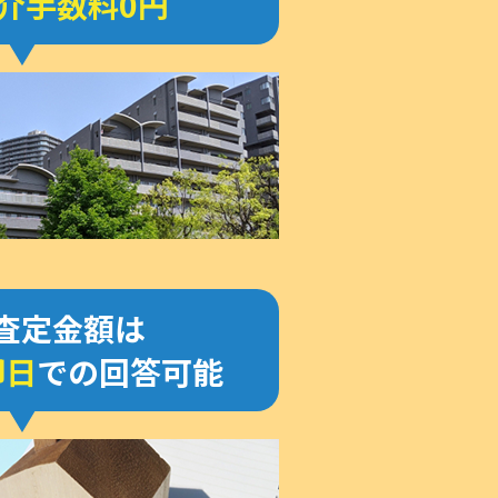
介手数料0円
査定金額は
即日
での回答可能