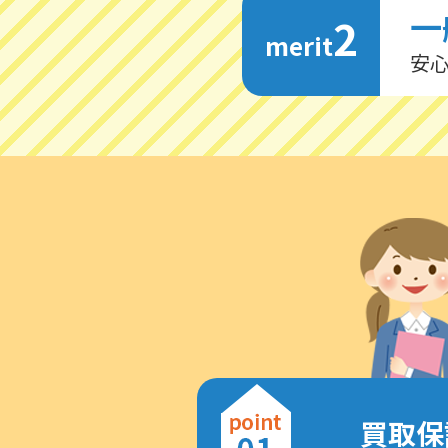
一
2
merit
安
買取保