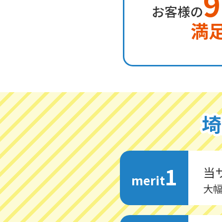
9
お客様の
満
1
当
merit
大