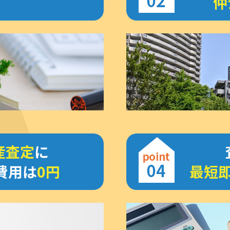
仲
産査定
に
費用は
0円
最短