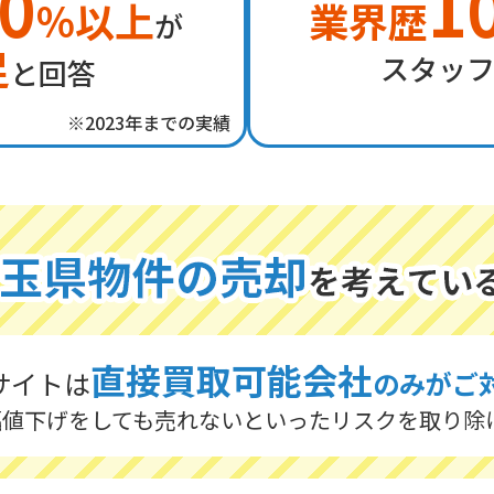
0
1
％以上
業界歴
が
足
スタッ
と回答
※2023年までの実績
直接買取可能会社
サイトは
のみがご
幅値下げをしても売れないといったリスクを取り除