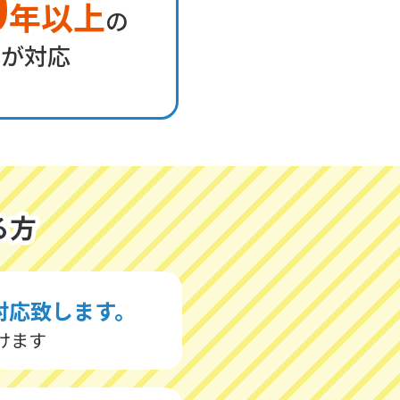
0
年以上
の
フが対応
対応致します。
けます