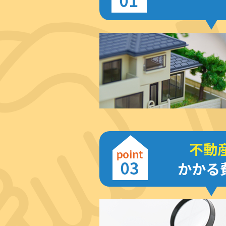
不動
かかる