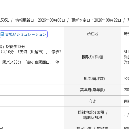
5351 /
情報更新日：2026年08月08日 /
更新予定日：2026年08月22日 /
所在地
埼
支払いシミュレーション
島」駅徒歩13分
ス10分 「天沼（川越市）」 停歩7
5L
間取り(詳細)
洋室
駅バス33分 「鶴ヶ島駅西口」 停
洋室
土地面積(坪数)
公簿
築年月(築年数)
20
向き
南
傾斜地部分面積 /
- /
路地状敷地
m)
建ぺい率 / 容積率
60