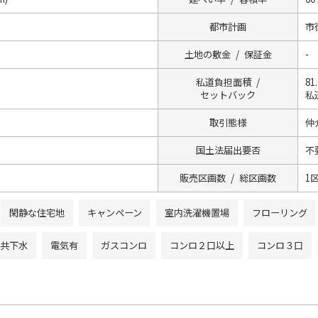
都市計画
市
土地の敷金 / 保証金
-
私道負担面積 /
81
セットバック
私道
取引態様
仲
国土法届出要否
不
販売区画数 / 総区画数
1
閑静な住宅地
キャンペーン
室内洗濯機置場
フローリング
共下水
電気有
ガスコンロ
コンロ２口以上
コンロ３口