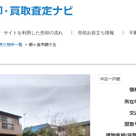
サイトを利用した売却の流れ
売却お役立ち情報
不
売り物件一覧
鶴ヶ島市鶴ケ丘
中古一戸建
価
所在
交
間取
建物面積(坪数