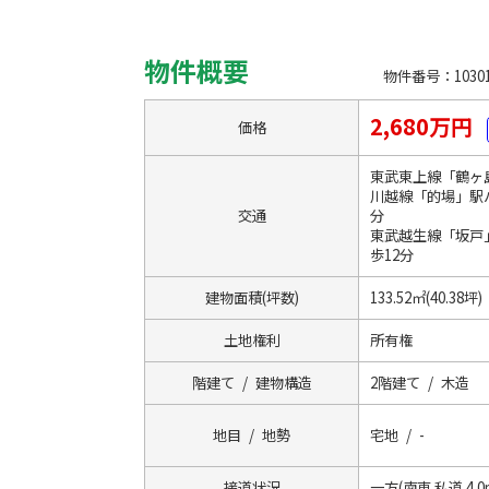
物件概要
物件番号：10301
2,680万円
価格
東武東上線「鶴ヶ
川越線「的場」駅バ
交通
分
東武越生線「坂戸」
歩12分
建物面積(坪数)
133.52㎡(40.38坪)
土地権利
所有権
階建て / 建物構造
2階建て / 木造
地目 / 地勢
宅地 / -
接道状況
一方(南東 私道 4.0