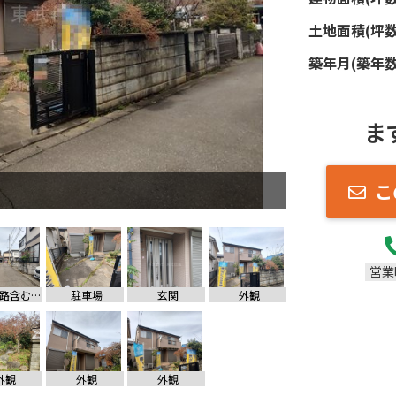
土地面積(坪数
築年月(築年数
ま
こ
営業
前面道路含む現地写真
駐車場
玄関
外観
外観
外観
外観