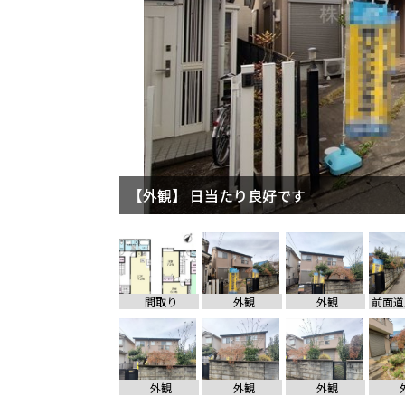
【外観】 日当たり良好です
間取り
外観
外観
外観
外観
外観