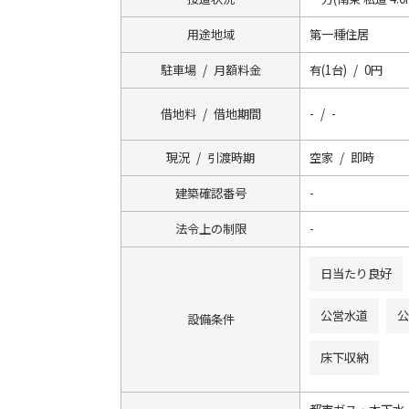
用途地域
第一種住居
駐車場 / 月額料金
有(1台) / 0円
借地料 / 借地期間
- / -
現況 / 引渡時期
空家 / 即時
建築確認番号
-
法令上の制限
-
日当たり良好
公営水道
公
設備条件
床下収納