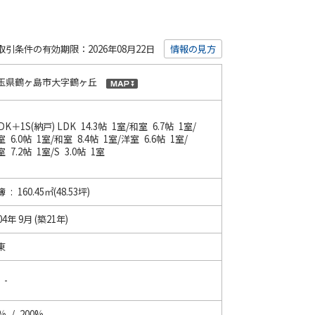
取引条件の有効期限：2026年08月22日
情報の見方
玉県鶴ヶ島市大字鶴ヶ丘
DK＋1S(納戸)
LDK 14.3帖 1室
/
和室 6.7帖 1室
/
 6.0帖 1室
/
和室 8.4帖 1室
/
洋室 6.6帖 1室
/
 7.2帖 1室
/
S 3.0帖 1室
 : 160.45㎡(48.53坪)
04年 9月 (築21年)
東
 -
% / 200%