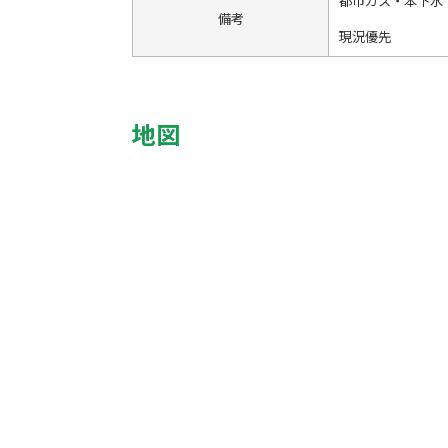
都市ガス・本下水
備考
現況優先
地図