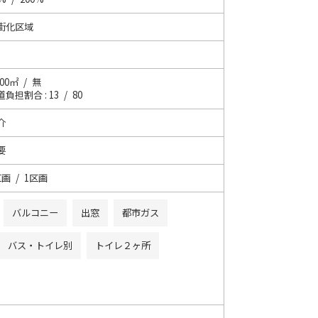
街化区域
.00㎡ / 無
負担割合 : 13 / 80
介
要
区画 / 1区画
バルコニー
出窓
都市ガス
バス・トイレ別
トイレ２ヶ所