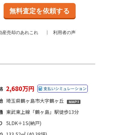
無料査定を依頼する
動産売却のあれこれ
利用者の声
2,680万円
格
支払いシミュレーション
地
埼玉県鶴ヶ島市大字鶴ヶ丘
通
東武東上線「鶴ヶ島」駅徒歩13分
り
5LDK＋1S(納戸)
)
133.52㎡ (40.38坪)